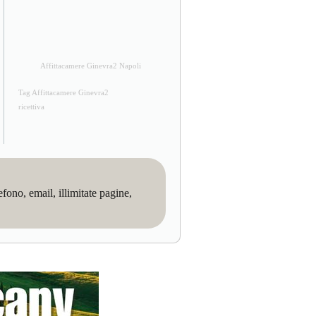
Affittacamere Ginevra2 Napoli
Tag Affittacamere Ginevra2
ricettiva
no, email, illimitate pagine,