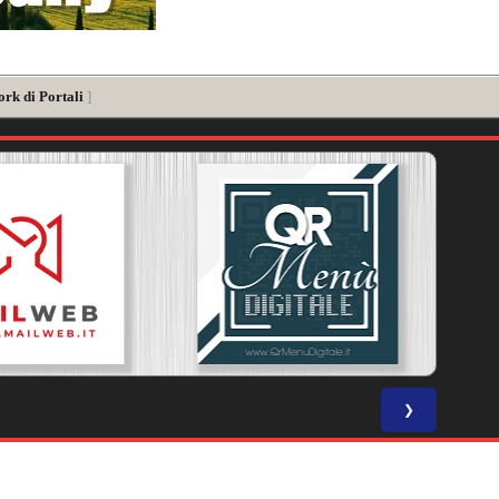
ork di Portali
]
❯