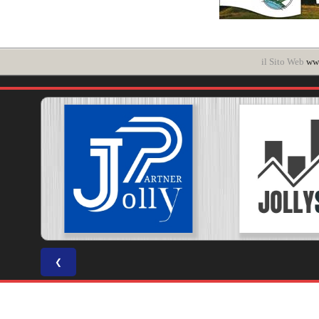
il Sito Web
www
❮