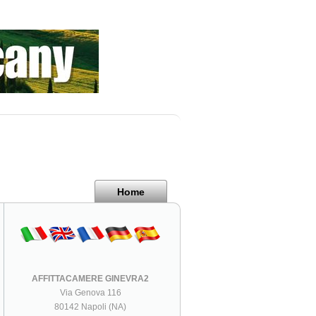
Home
AFFITTACAMERE GINEVRA2
Via Genova 116
80142 Napoli (NA)