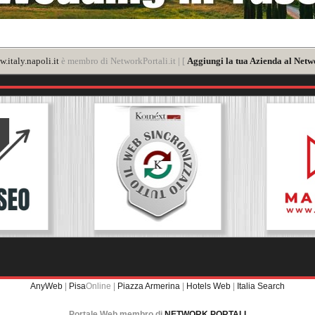
.italy.napoli.it
è membro di NetworkPortali.it | [
Aggiungi la tua Azienda al Netw
AnyWeb
|
Pisa
Online |
Piazza Armerina
|
Hotels Web
|
Italia Search
Portale Web membro di
NETWORK PORTALI