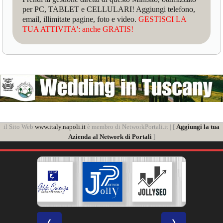
per PC, TABLET e CELLULARI! Aggiungi telefono,
email, illimitate pagine, foto e video.
GESTISCI LA
TUA ATTIVITA': anche GRATIS!
il Sito Web
www.italy.napoli.it
è membro di NetworkPortali.it | [
Aggiungi la tua
Azienda al Network di Portali
]
❮
❯