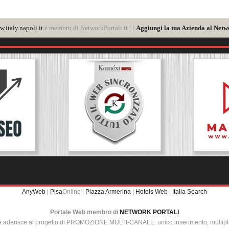
.italy.napoli.it
è membro di NetworkPortali.it | [
Aggiungi la tua Azienda al Netw
AnyWeb
|
Pisa
Online |
Piazza Armerina
|
Hotels Web
|
Italia Search
Portale Web membro di
NETWORK PORTALI
e aderisce al progetto di PROMOZIONE MULTI-CANALE: unico inserimento, multip