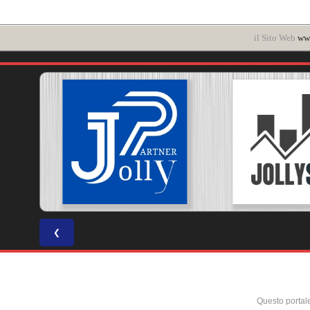
il Sito Web
www
❮
Questo portal