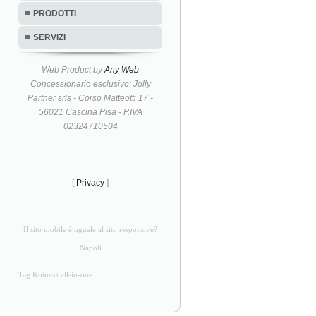
PRODOTTI
SERVIZI
Web Product by
Any Web
Concessionario esclusivo: Jolly
Partner srls - Corso Matteotti 17 -
56021 Cascina Pisa - P.IVA
02324710504
[
Privacy
]
Il sito mobile è uguale al sito responsive?
Napoli
Tag Koinext all-in-one