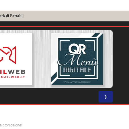
ork di Portali
]
❯
la promozione!