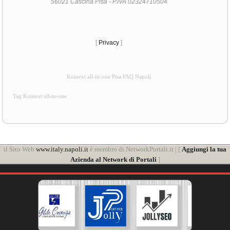
56021 Cascina Pisa - P.IVA 02324710504
[
Privacy
]
Koinext all-in-one Pisa FAQ Napoli
Tag Koinext all-in-one
il Sito Web
www.italy.napoli.it
è membro di NetworkPortali.it | [
Aggiungi la tua
Azienda al Network di Portali
]