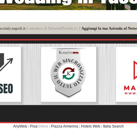
.italy.napoli.it
è membro di NetworkPortali.it | [
Aggiungi la tua Azienda al Netw
AnyWeb
|
Pisa
Online |
Piazza Armerina
|
Hotels Web
|
Italia Search