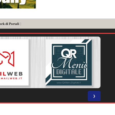
ork di Portali
]
❯