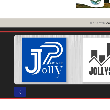
il Sito Web
www
❮