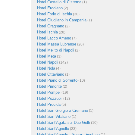
Hotel Castello di Cisterna
(1)
Hotel Ercolano
(2)
Hotel Forio di Ischia
(30)
Hotel Giugliano in Campania
(1)
Hotel Gragnano
(2)
Hotel Ischia
(28)
Hotel Lacco Ameno
(7)
Hotel Massa Lubrense
(20)
Hotel Melito di Napoli
(2)
Hotel Meta
(3)
Hotel Napoli
(142)
Hotel Nola
(4)
Hotel Ottaviano
(1)
Hotel Piano di Sorrento
(10)
Hotel Pimonte
(2)
Hotel Pompei
(19)
Hotel Pozzuoli
(12)
Hotel Procida
(5)
Hotel San Giorgio a Cremano
(1)
Hotel San Vitaliano
(1)
Hotel Sant'Agata sui Due Golfi
(10)
Hotel Sant'Agnello
(23)
Hotel Sant'Angelo - Serrara Fontana
(1)