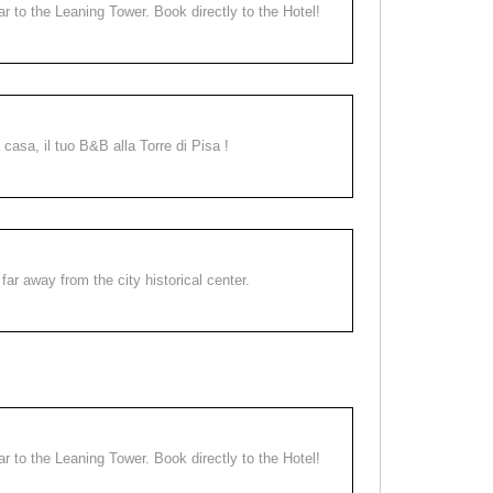
ear to the Leaning Tower. Book directly to the Hotel!
a casa, il tuo B&B alla Torre di Pisa !
far away from the city historical center.
ear to the Leaning Tower. Book directly to the Hotel!