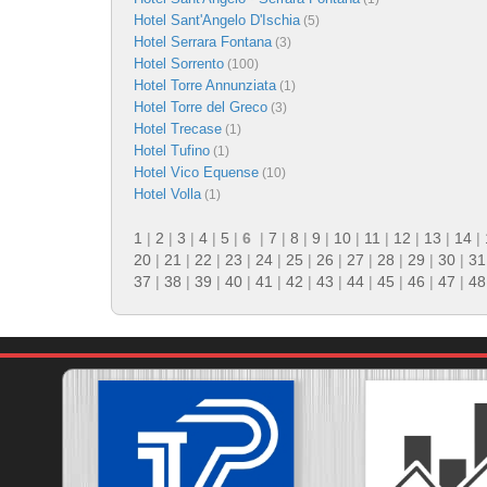
Hotel Sant'Angelo D'Ischia
(5)
Hotel Serrara Fontana
(3)
Hotel Sorrento
(100)
Hotel Torre Annunziata
(1)
Hotel Torre del Greco
(3)
Hotel Trecase
(1)
Hotel Tufino
(1)
Hotel Vico Equense
(10)
Hotel Volla
(1)
1
|
2
|
3
|
4
|
5
|
6
|
7
|
8
|
9
|
10
|
11
|
12
|
13
|
14
|
20
|
21
|
22
|
23
|
24
|
25
|
26
|
27
|
28
|
29
|
30
|
31
37
|
38
|
39
|
40
|
41
|
42
|
43
|
44
|
45
|
46
|
47
|
48