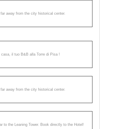
far away from the city historical center.
a casa, il tuo B&B alla Torre di Pisa !
far away from the city historical center.
ear to the Leaning Tower. Book directly to the Hotel!