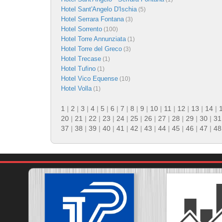
Hotel Sant'Angelo D'Ischia
(5)
Hotel Serrara Fontana
(3)
Hotel Sorrento
(100)
Hotel Torre Annunziata
(1)
Hotel Torre del Greco
(3)
Hotel Trecase
(1)
Hotel Tufino
(1)
Hotel Vico Equense
(10)
Hotel Volla
(1)
1
|
2
|
3
|
4
|
5
|
6
|
7
|
8
|
9
|
10
|
11
|
12
|
13
|
14
|
20
|
21
|
22
|
23
|
24
|
25
|
26
|
27
|
28
|
29
|
30
|
31
37
|
38
|
39
|
40
|
41
|
42
|
43
|
44
|
45
|
46
|
47
|
48