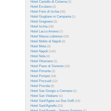
Hotel Castello di Cisterna
(1)
Hotel Ercolano
(2)
Hotel Forio di Ischia
(30)
Hotel Giugliano in Campania
(1)
Hotel Gragnano
(2)
Hotel Ischia
(28)
Hotel Lacco Ameno
(7)
Hotel Massa Lubrense
(20)
Hotel Melito di Napoli
(2)
Hotel Meta
(3)
Hotel Napoli
(142)
Hotel Nola
(4)
Hotel Ottaviano
(1)
Hotel Piano di Sorrento
(10)
Hotel Pimonte
(2)
Hotel Pompei
(19)
Hotel Pozzuoli
(12)
Hotel Procida
(5)
Hotel San Giorgio a Cremano
(1)
Hotel San Vitaliano
(1)
Hotel Sant'Agata sui Due Golfi
(10)
Hotel Sant'Agnello
(23)
Hotel Sant'Angelo - Serrara Fontana
(1)