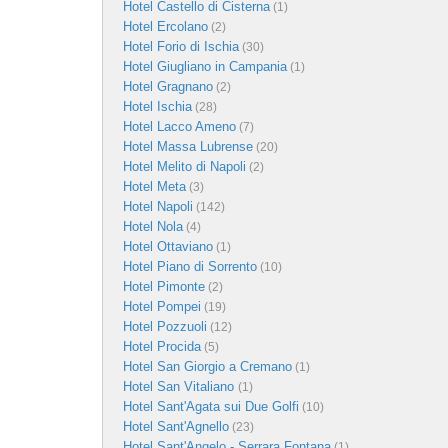
Hotel Castello di Cisterna
(1)
Hotel Ercolano
(2)
Hotel Forio di Ischia
(30)
Hotel Giugliano in Campania
(1)
Hotel Gragnano
(2)
Hotel Ischia
(28)
Hotel Lacco Ameno
(7)
Hotel Massa Lubrense
(20)
Hotel Melito di Napoli
(2)
Hotel Meta
(3)
Hotel Napoli
(142)
Hotel Nola
(4)
Hotel Ottaviano
(1)
Hotel Piano di Sorrento
(10)
Hotel Pimonte
(2)
Hotel Pompei
(19)
Hotel Pozzuoli
(12)
Hotel Procida
(5)
Hotel San Giorgio a Cremano
(1)
Hotel San Vitaliano
(1)
Hotel Sant'Agata sui Due Golfi
(10)
Hotel Sant'Agnello
(23)
Hotel Sant'Angelo - Serrara Fontana
(1)