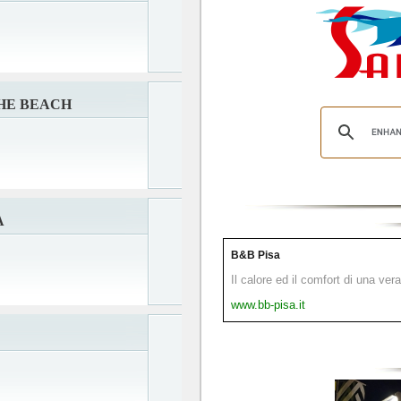
HE BEACH
A
B&B Pisa
Il calore ed il comfort di una ver
www.bb-pisa.it