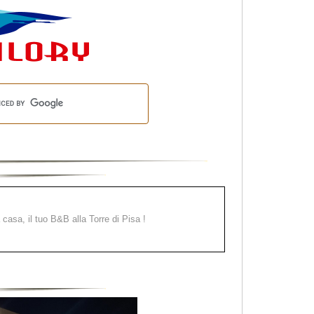
a casa, il tuo B&B alla Torre di Pisa !