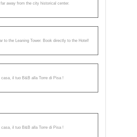
far away from the city historical center.
ear to the Leaning Tower. Book directly to the Hotel!
a casa, il tuo B&B alla Torre di Pisa !
a casa, il tuo B&B alla Torre di Pisa !