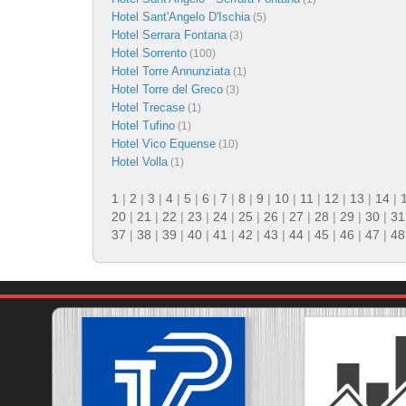
Hotel Sant'Angelo D'Ischia
(5)
Hotel Serrara Fontana
(3)
Hotel Sorrento
(100)
Hotel Torre Annunziata
(1)
Hotel Torre del Greco
(3)
Hotel Trecase
(1)
Hotel Tufino
(1)
Hotel Vico Equense
(10)
Hotel Volla
(1)
1
|
2
|
3
|
4
|
5
|
6
|
7
|
8
|
9
|
10
|
11
|
12
|
13
|
14
|
20
|
21
|
22
|
23
|
24
|
25
|
26
|
27
|
28
|
29
|
30
|
31
37
|
38
|
39
|
40
|
41
|
42
|
43
|
44
|
45
|
46
|
47
|
48