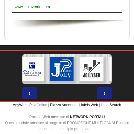
www.isolaverde.com
❮
❯
AnyWeb
|
Pisa
Online |
Piazza Armerina
|
Hotels Web
|
Italia Search
Portale Web membro di
NETWORK PORTALI
Questo portale aderisce al progetto di PROMOZIONE MULTI-CANALE: unico
inserimento, multipla promozione!