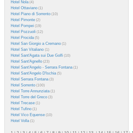
Hotel Nola
(4)
Hotel Ottaviano
(1)
Hotel Piano di Sorrento
(10)
Hotel Pimonte
(2)
Hotel Pompei
(19)
Hotel Pozzuoli
(12)
Hotel Procida
(5)
Hotel San Giorgio a Cremano
(1)
Hotel San Vitaliano
(1)
Hotel Sant'Agata sui Due Golfi
(10)
Hotel Sant'Agnello
(23)
Hotel Sant'Angelo - Serrara Fontana
(1)
Hotel Sant'Angelo D'Ischia
(5)
Hotel Serrara Fontana
(3)
Hotel Sorrento
(100)
Hotel Torre Annunziata
(1)
Hotel Torre del Greco
(3)
Hotel Trecase
(1)
Hotel Tufino
(1)
Hotel Vico Equense
(10)
Hotel Volla
(1)
1
|
2
|
3
|
4
|
5
|
6
|
7
|
8
|
9
|
10
|
11
|
12
|
13
|
14
|
15
|
16
|
17
|