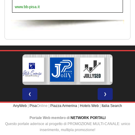
www.bb-pisa.it
❮
❯
AnyWeb
|
Pisa
Online |
Piazza Armerina
|
Hotels Web
|
Italia Search
Portale Web membro di
NETWORK PORTALI
Questo portale aderisce al progetto di PROMOZIONE MULTI-CANALE: unico
inserimento, multipla promozione!