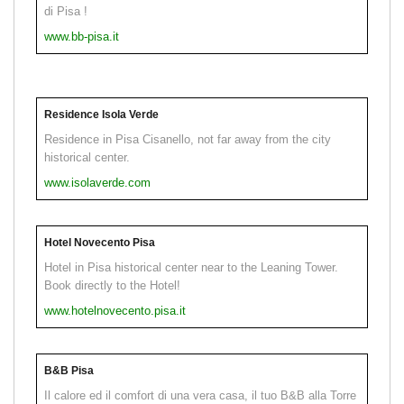
di Pisa !
www.bb-pisa.it
Residence Isola Verde
Residence in Pisa Cisanello, not far away from the city
historical center.
www.isolaverde.com
Hotel Novecento Pisa
Hotel in Pisa historical center near to the Leaning Tower.
Book directly to the Hotel!
www.hotelnovecento.pisa.it
B&B Pisa
Il calore ed il comfort di una vera casa, il tuo B&B alla Torre