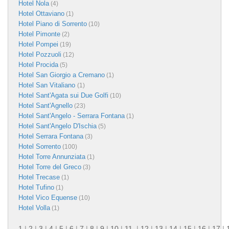
Hotel Nola
(4)
Hotel Ottaviano
(1)
Hotel Piano di Sorrento
(10)
Hotel Pimonte
(2)
Hotel Pompei
(19)
Hotel Pozzuoli
(12)
Hotel Procida
(5)
Hotel San Giorgio a Cremano
(1)
Hotel San Vitaliano
(1)
Hotel Sant'Agata sui Due Golfi
(10)
Hotel Sant'Agnello
(23)
Hotel Sant'Angelo - Serrara Fontana
(1)
Hotel Sant'Angelo D'Ischia
(5)
Hotel Serrara Fontana
(3)
Hotel Sorrento
(100)
Hotel Torre Annunziata
(1)
Hotel Torre del Greco
(3)
Hotel Trecase
(1)
Hotel Tufino
(1)
Hotel Vico Equense
(10)
Hotel Volla
(1)
1
|
2
|
3
|
4
|
5
|
6
|
7
|
8
|
9
|
10
|
11
|
12
|
13
|
14
|
15
|
16
|
17
|