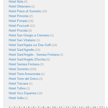
Hotel Nola
(4)
Hotel Ottaviano
(1)
Hotel Piano di Sorrento
(10)
Hotel Pimonte
(2)
Hotel Pompei
(19)
Hotel Pozzuoli
(12)
Hotel Procida
(5)
Hotel San Giorgio a Cremano
(1)
Hotel San Vitaliano
(1)
Hotel Sant'Agata sui Due Golfi
(10)
Hotel Sant'Agnello
(23)
Hotel Sant'Angelo - Serrara Fontana
(1)
Hotel Sant'Angelo D'Ischia
(5)
Hotel Serrara Fontana
(3)
Hotel Sorrento
(100)
Hotel Torre Annunziata
(1)
Hotel Torre del Greco
(3)
Hotel Trecase
(1)
Hotel Tufino
(1)
Hotel Vico Equense
(10)
Hotel Volla
(1)
1
|
2
|
3
|
4
|
5
|
6
|
7
|
8
|
9
|
10
|
11
|
12
|
13
|
14
|
15
|
16
|
17
|
1