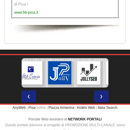
di Pisa !
www.bb-pisa.it
❮
❯
AnyWeb
|
Pisa
Online |
Piazza Armerina
|
Hotels Web
|
Italia Search
Portale Web membro di
NETWORK PORTALI
Questo portale aderisce al progetto di PROMOZIONE MULTI-CANALE: unico