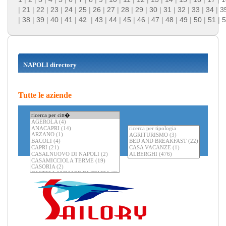
|
21
|
22
|
23
|
24
|
25
|
26
|
27
|
28
|
29
|
30
|
31
|
32
|
33
|
34
|
3
|
38
|
39
|
40
|
41
|
42
|
43
|
44
|
45
|
46
|
47
|
48
|
49
|
50
|
51
|
5
NAPOLI directory
Tutte le aziende