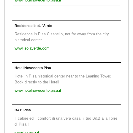
www.hotelnovecento.pisa.it
Residence Isola Verde
Residence in Pisa Cisanello, not far away from the city
historical center.
www.isolaverde.com
Hotel Novecento Pisa
Hotel in Pisa historical center near to the Leaning Tower.
Book directly to the Hotel!
www.hotelnovecento.pisa.it
B&B Pisa
Il calore ed il comfort di una vera casa, il tuo B&B alla Torre
di Pisa !
www.bb-pisa.it