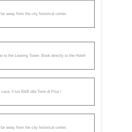
far away from the city historical center.
ear to the Leaning Tower. Book directly to the Hotel!
a casa, il tuo B&B alla Torre di Pisa !
far away from the city historical center.