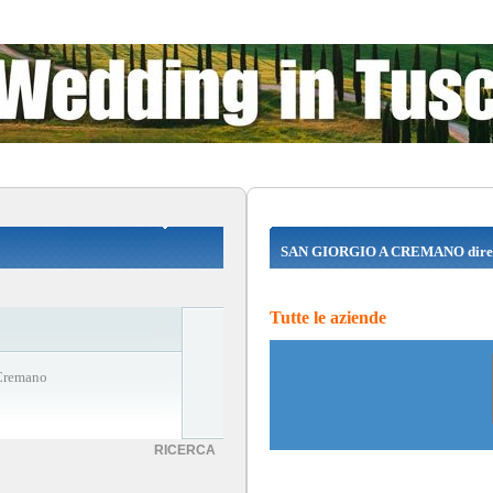
SAN GIORGIO A CREMANO dire
Tutte le aziende
 Cremano
RICERCA