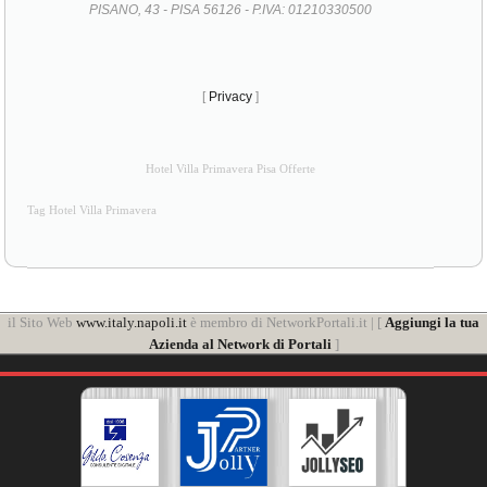
PISANO, 43 - PISA 56126 - P.IVA: 01210330500
[
Privacy
]
Hotel Villa Primavera Pisa Offerte
Tag Hotel Villa Primavera
il Sito Web
www.italy.napoli.it
è membro di NetworkPortali.it | [
Aggiungi la tua
Azienda al Network di Portali
]