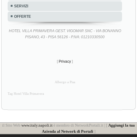
SERVIZI
OFFERTE
HOTEL VILLA PRIMAVERA GEST. VIGOMAR SNC - VIA BONANNO
PISANO, 43 - PISA 56126 - P.IVA: 01210330500
[
Privacy
]
Albergo a Pisa
Tag Hotel Villa Primavera
il Sito Web
www.italy.napoli.it
è membro di NetworkPortali.it | [
Aggiungi la tua
Azienda al Network di Portali
]