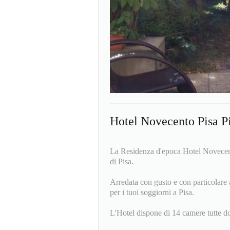
Hotel Novecento Pisa P
La Residenza d'epoca Hotel Novecento
di Pisa.
Arredata con gusto e con particolare a
per i tuoi soggiorni a Pisa.
L'Hotel dispone di 14 camere tutte dot