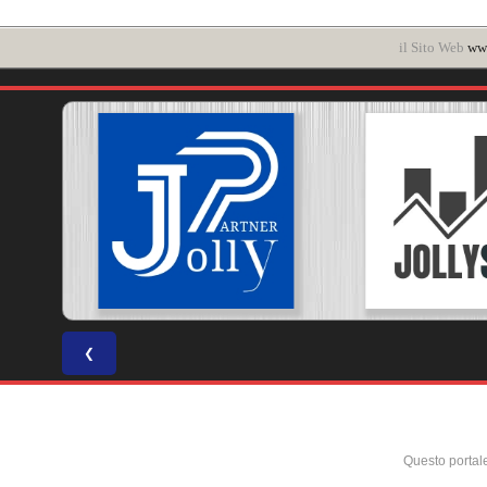
il Sito Web
www
❮
Questo portal