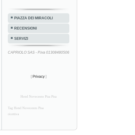
PIAZZA DEI MIRACOLI
RECENSIONI
SERVIZI
CAPRIOLO SAS - P.iva 01308480506
[
Privacy
]
Hotel Novecento Pisa Pisa
Tag Hotel Novecento Pisa
ricettiva