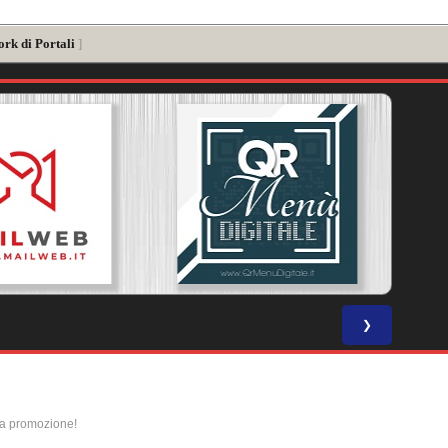
ork di Portali
]
❯
la promozione!