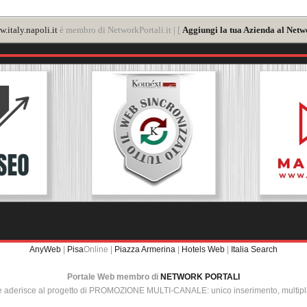
.italy.napoli.it
è membro di NetworkPortali.it | [
Aggiungi la tua Azienda al Netw
AnyWeb
|
Pisa
Online |
Piazza Armerina
|
Hotels Web
|
Italia Search
Portale Web membro di
NETWORK PORTALI
e aderisce al progetto di PROMOZIONE MULTI-CANALE: unico inserimento, multip