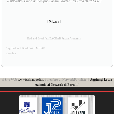
2000/2006 - Piano di Sviluppo Locale Leader + ROCCA DI CERERE
[
Privacy
]
Bed and Breakfast BAOBAB Piazza Armerina
Tag Bed and Breakfast BAOBAB
ricettiva
il Sito Web
www.italy.napoli.it
è membro di NetworkPortali.it | [
Aggiungi la tua
Azienda al Network di Portali
]