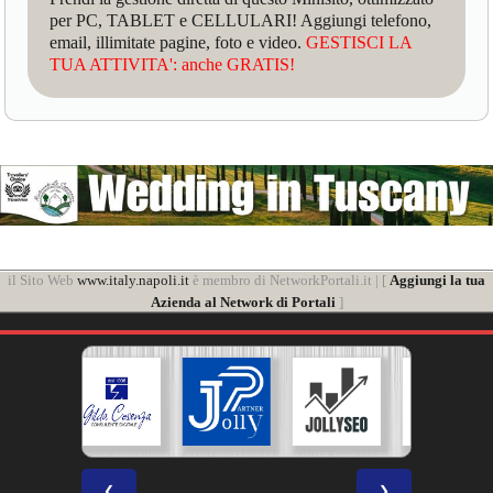
per PC, TABLET e CELLULARI! Aggiungi telefono,
email, illimitate pagine, foto e video.
GESTISCI LA
TUA ATTIVITA': anche GRATIS!
il Sito Web
www.italy.napoli.it
è membro di NetworkPortali.it | [
Aggiungi la tua
Azienda al Network di Portali
]
❮
❯