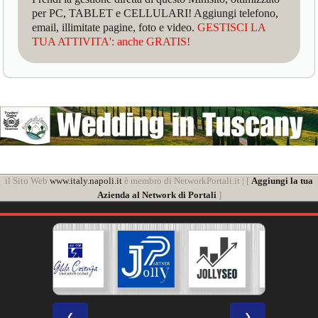
per PC, TABLET e CELLULARI! Aggiungi telefono,
email, illimitate pagine, foto e video.
GESTISCI LA
TUA ATTIVITA': anche GRATIS!
il Sito Web
www.italy.napoli.it
è membro di NetworkPortali.it | [
Aggiungi la tua
Azienda al Network di Portali
]
❮
❯