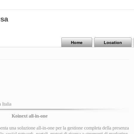
isa
Home
Location
 Italia
Koinext all-in-one
nta una soluzione all-in-one per la gestione completa della presenza
le, social network, portali, motori di ricerca e strumenti di marketing