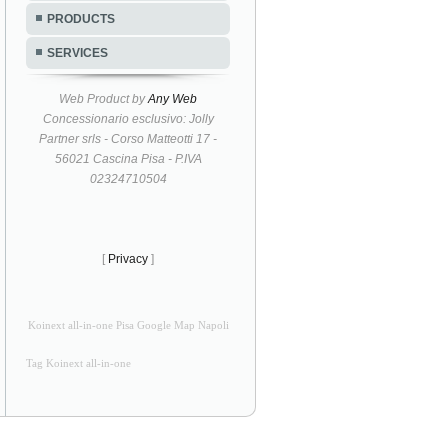
PRODUCTS
SERVICES
Web Product by
Any Web
Concessionario esclusivo: Jolly
Partner srls - Corso Matteotti 17 -
56021 Cascina Pisa - P.IVA
02324710504
[
Privacy
]
Koinext all-in-one Pisa Google Map Napoli
Tag Koinext all-in-one