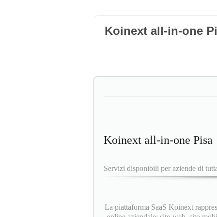
Koinext all-in-one P
Koinext all-in-one Pisa
Servizi disponibili per aziende di tutta
La piattaforma SaaS Koinext rapprese
online aziendale: sito web, sito mobi