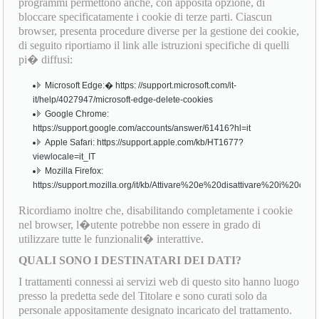
programmi permettono anche, con apposita opzione, di
bloccare specificatamente i cookie di terze parti. Ciascun
browser, presenta procedure diverse per la gestione dei cookie,
di seguito riportiamo il link alle istruzioni specifiche di quelli
pi� diffusi:
Microsoft Edge:� https: //support.microsoft.com/it-
it/help/4027947/microsoft-edge-delete-cookies
Google Chrome:
https://support.google.com/accounts/answer/61416?hl=it
Apple Safari: https://support.apple.com/kb/HT1677?
viewlocale=it_IT
Mozilla Firefox:
https://support.mozilla.org/it/kb/Attivare%20e%20disattivare%20i%20cook
Ricordiamo inoltre che, disabilitando completamente i cookie
nel browser, l�utente potrebbe non essere in grado di
utilizzare tutte le funzionalit� interattive.
QUALI SONO I DESTINATARI DEI DATI?
I trattamenti connessi ai servizi web di questo sito hanno luogo
presso la predetta sede del Titolare e sono curati solo da
personale appositamente designato incaricato del trattamento.