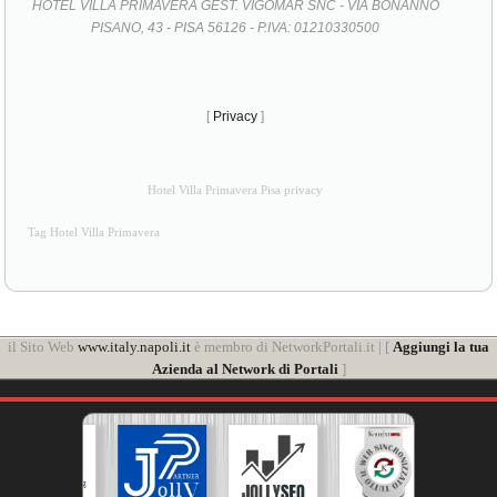
HOTEL VILLA PRIMAVERA GEST. VIGOMAR SNC - VIA BONANNO
PISANO, 43 - PISA 56126 - P.IVA: 01210330500
[
Privacy
]
Hotel Villa Primavera Pisa privacy
Tag Hotel Villa Primavera
il Sito Web
www.italy.napoli.it
è membro di NetworkPortali.it | [
Aggiungi la tua
Azienda al Network di Portali
]