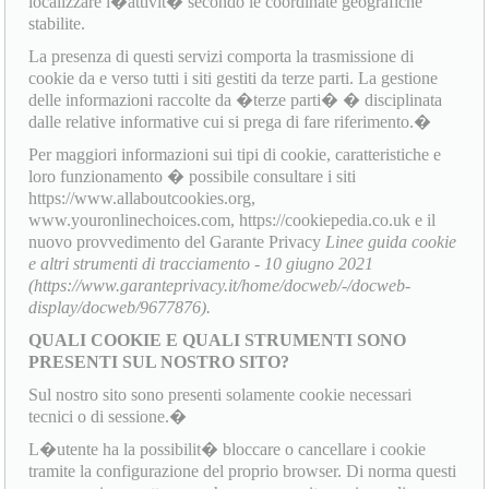
localizzare l�attivit� secondo le coordinate geografiche
stabilite.
La presenza di questi servizi comporta la trasmissione di
cookie da e verso tutti i siti gestiti da terze parti. La gestione
delle informazioni raccolte da �terze parti� � disciplinata
dalle relative informative cui si prega di fare riferimento.�
Per maggiori informazioni sui tipi di cookie, caratteristiche e
loro funzionamento � possibile consultare i siti
https://www.allaboutcookies.org,
www.youronlinechoices.com, https://cookiepedia.co.uk e il
nuovo provvedimento del Garante Privacy
Linee guida cookie
e altri strumenti di tracciamento - 10 giugno 2021
(https://www.garanteprivacy.it/home/docweb/-/docweb-
display/docweb/9677876).
QUALI COOKIE E QUALI STRUMENTI SONO
PRESENTI SUL NOSTRO SITO?
Sul nostro sito sono presenti solamente cookie necessari
tecnici o di sessione.�
L�utente ha la possibilit� bloccare o cancellare i cookie
tramite la configurazione del proprio browser. Di norma questi