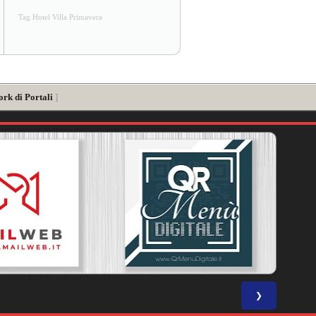
Tag Hotel Villa Primavera
ork di Portali
]
❯