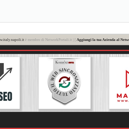
.italy.napoli.it
è membro di NetworkPortali.it | [
Aggiungi la tua Azienda al Netw