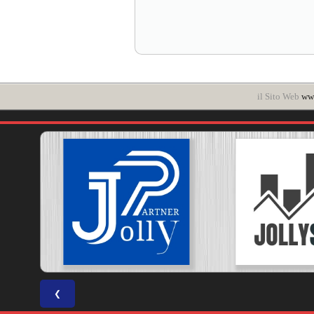
il Sito Web
www
❮