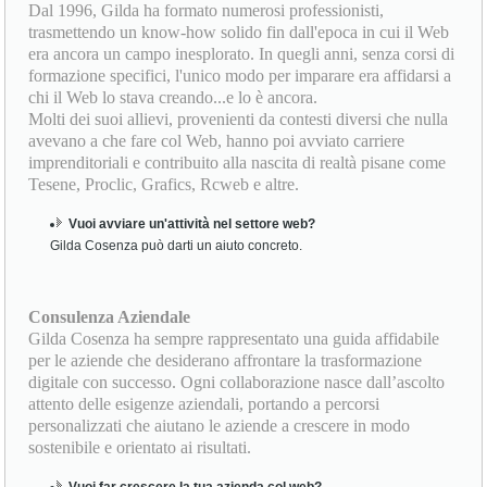
Dal 1996, Gilda ha formato numerosi professionisti,
trasmettendo un know-how solido fin dall'epoca in cui il Web
era ancora un campo inesplorato. In quegli anni, senza corsi di
formazione specifici, l'unico modo per imparare era affidarsi a
chi il Web lo stava creando...e lo è ancora.
Molti dei suoi allievi, provenienti da contesti diversi che nulla
avevano a che fare col Web, hanno poi avviato carriere
imprenditoriali e contribuito alla nascita di realtà pisane come
Tesene, Proclic, Grafics, Rcweb e altre.
Vuoi avviare un'attività nel settore web?
Gilda Cosenza può darti un aiuto concreto.
Consulenza Aziendale
Gilda Cosenza ha sempre rappresentato una guida affidabile
per le aziende che desiderano affrontare la trasformazione
digitale con successo. Ogni collaborazione nasce dall’ascolto
attento delle esigenze aziendali, portando a percorsi
personalizzati che aiutano le aziende a crescere in modo
sostenibile e orientato ai risultati.
Vuoi far crescere la tua azienda col web?