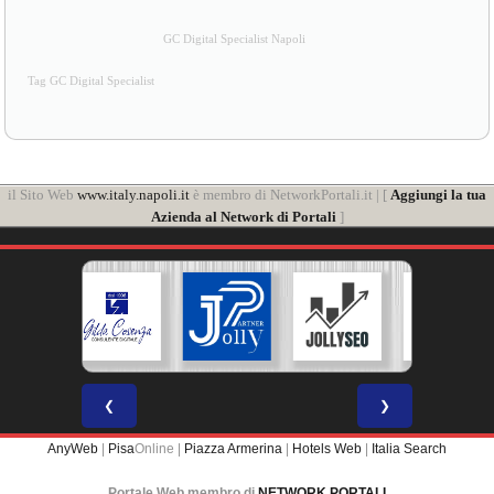
GC Digital Specialist Napoli
Tag GC Digital Specialist
il Sito Web
www.italy.napoli.it
è membro di NetworkPortali.it | [
Aggiungi la tua
Azienda al Network di Portali
]
❮
❯
AnyWeb
|
Pisa
Online |
Piazza Armerina
|
Hotels Web
|
Italia Search
Portale Web membro di
NETWORK PORTALI