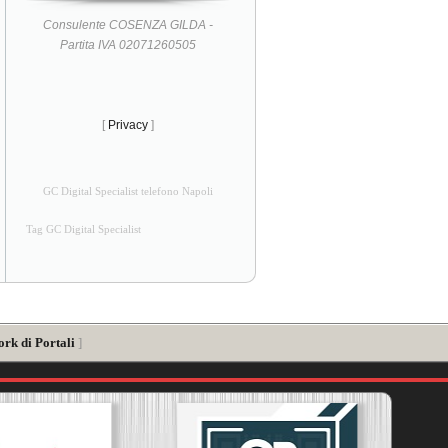
Consulente COSENZA GILDA -
Partita IVA 02071260505
[
Privacy
]
GC Digital Specialist telefono Napoli
Tag GC Digital Specialist
ork di Portali
]