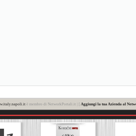
.italy.napoli.it
è membro di NetworkPortali.it | [
Aggiungi la tua Azienda al Netw