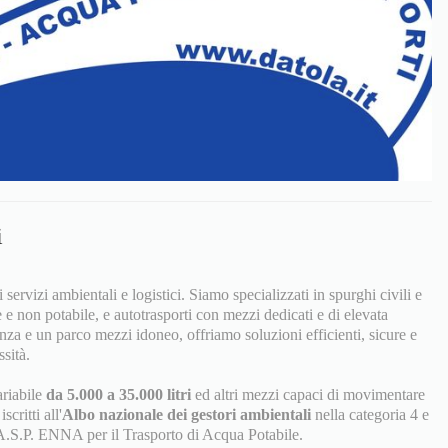
i
 servizi ambientali e logistici. Siamo specializzati in spurghi civili e
e e non potabile, e autotrasporti con mezzi dedicati e di elevata
nza e un parco mezzi idoneo, offriamo soluzioni efficienti, sicure e
sità.
ariabile
da 5.000 a 35.000 litri
ed altri mezzi capaci di movimentare
scritti all'
Albo nazionale dei gestori ambientali
nella categoria 4 e
A.S.P. ENNA per il Trasporto di Acqua Potabile.