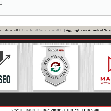
.italy.napoli.it
è membro di NetworkPortali.it | [
Aggiungi la tua Azienda al Netw
AnyWeb
|
Pisa
Online |
Piazza Armerina
|
Hotels Web
|
Italia Search