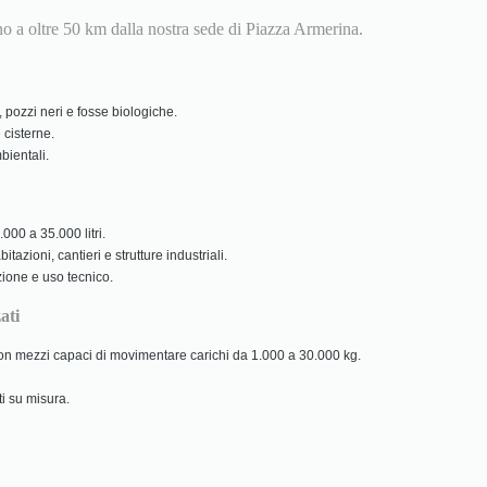
ino a oltre 50 km dalla nostra sede di Piazza Armerina.
 pozzi neri e fosse biologiche.
 cisterne.
ientali.
000 a 35.000 litri.
tazioni, cantieri e strutture industriali.
zione e uso tecnico.
ati
 con mezzi capaci di movimentare carichi da 1.000 a 30.000 kg.
ti su misura.