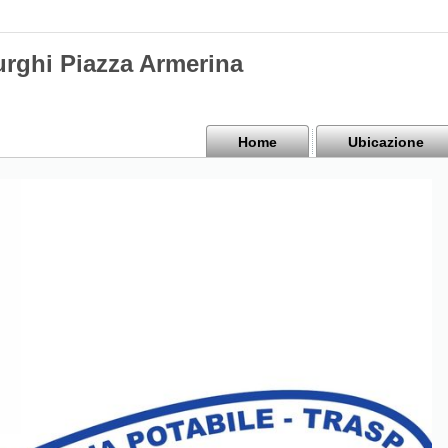
urghi Piazza Armerina
Home
Ubicazione