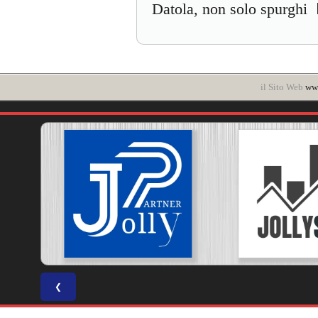
Datola, non solo spurghi
il Sito Web
www
❮