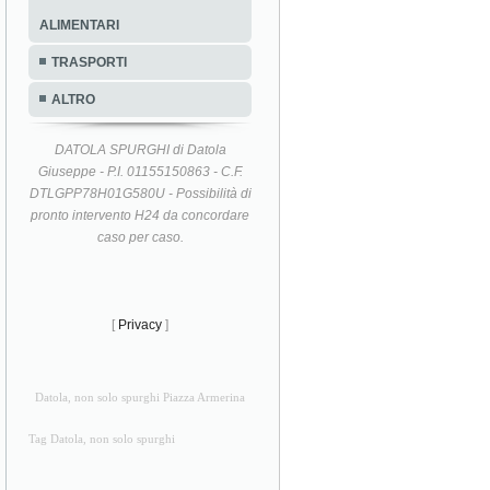
ALIMENTARI
TRASPORTI
ALTRO
DATOLA SPURGHI di Datola
Giuseppe - P.I. 01155150863 - C.F.
DTLGPP78H01G580U - Possibilità di
pronto intervento H24 da concordare
caso per caso.
[
Privacy
]
Datola, non solo spurghi Piazza Armerina
Tag Datola, non solo spurghi