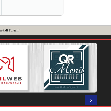
ork di Portali
]
❯