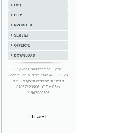
FAQ
PLUS
PRODOTTI
SERVIZI
OFFERTE
DOWNLOAD
Anyweb Consulting srl - Sede
Legale: Via A. della Pura 4/A - 56123
Pisa | Registro Imprese di Pisa n.
01867820506 - C.F. e P.IVA
01867820506
[
Privacy
]