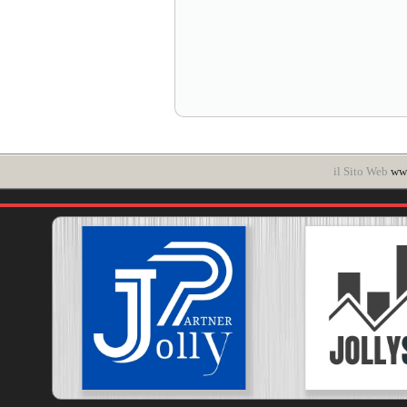
il Sito Web
www