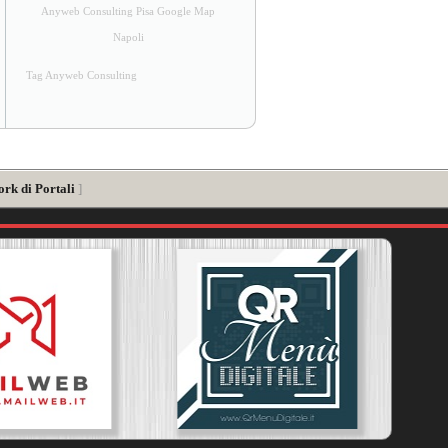
Anyweb Consulting Pisa Google Map
Napoli
Tag Anyweb Consulting
ork di Portali
]