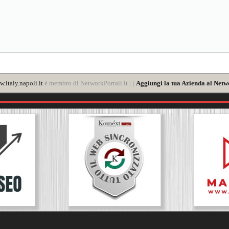
.italy.napoli.it
è membro di NetworkPortali.it | [
Aggiungi la tua Azienda al Netw