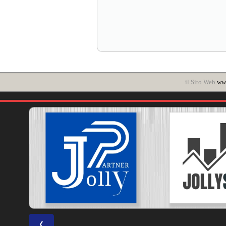
il Sito Web
www
❮