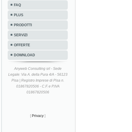
FAQ
PLUS
PRODOTTI
SERVIZI
OFFERTE
DOWNLOAD
Anyweb Consulting srl - Sede
Legale: Via A. della Pura 4/A - 56123
Pisa | Registro Imprese di Pisa n.
01867820506 - C.F. e P.IVA
01867820506
[
Privacy
]