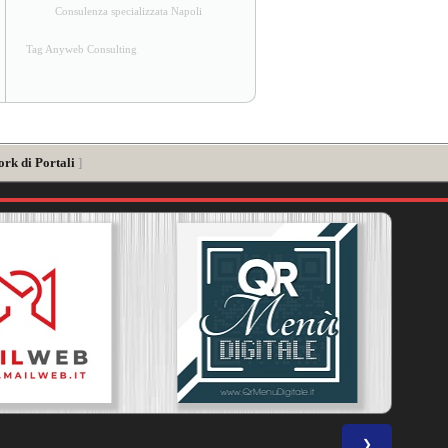
Consulenza specializzata Napoli
Tag Anyweb Consulting
ork di Portali
]
❯